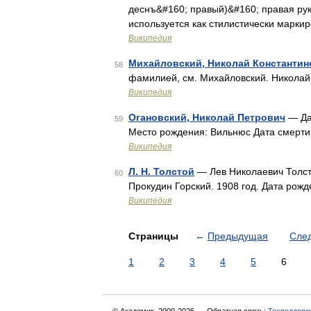
деснъ&#160; правый)&#160; правая рук
используется как стилистически марки
Википедия
Михайловский, Николай Константин
58
фамилией, см. Михайловский. Николай
Википедия
Огановский, Николай Петрович
— Дат
59
Место рождения: Вильнюс Дата смерти
Википедия
Л. Н. Толстой
— Лев Николаевич Толст
60
Прокудин Горский. 1908 год. Дата рожд
Википедия
Страницы
←
Предыдущая
Сле
1
2
3
4
5
6