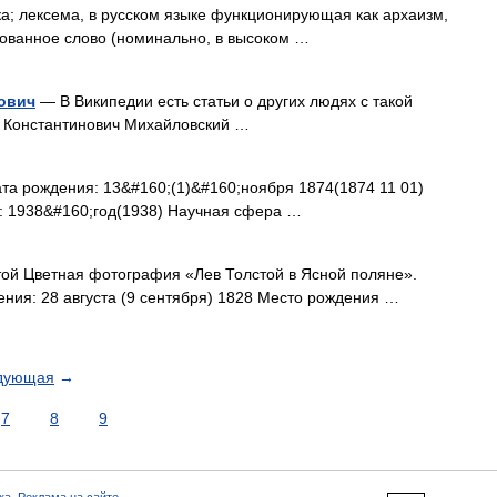
а; лексема, в русском языке функционирующая как архаизм,
рованное слово (номинально, в высоком …
ович
— В Википедии есть статьи о других людях с такой
 Константинович Михайловский …
а рождения: 13&#160;(1)&#160;ноября 1874(1874 11 01)
: 1938&#160;год(1938) Научная сфера …
ой Цветная фотография «Лев Толстой в Ясной поляне».
ения: 28 августа (9 сентября) 1828 Место рождения …
дующая
→
7
8
9