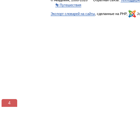
© Академик, 2000-2026
Обратная связь:
Техподдерж
👣 Путешествия
Экспорт словарей на сайты
, сделанные на PHP,
Jo
3