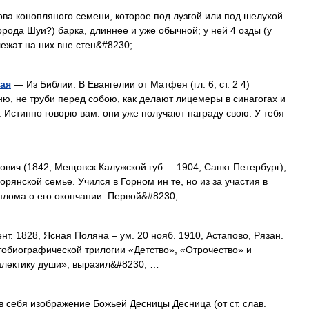
ова конопляного семени, которое под лузгой или под шелухой.
 города Шуи?) барка, длиннее и уже обычной; у ней 4 озды (у
лежат на них вне стен&#8230; …
вая
— Из Библии. В Евангелии от Матфея (гл. 6, ст. 2 4)
ню, не труби перед собою, как делают лицемеры в синагогах и
 Истинно говорю вам: они уже получают награду свою. У тебя
вич (1842, Мещовск Калужской губ. – 1904, Санкт Петербург),
ворянской семье. Учился в Горном ин те, но из за участия в
плома о его окончании. Первой&#8230; …
нт. 1828, Ясная Поляна – ум. 20 нояб. 1910, Астапово, Рязан.
автобиографической трилогии «Детство», «Отрочество» и
алектику души», выразил&#8230; …
 себя изображение Божьей Десницы Десница (от ст. слав.