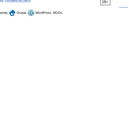
ка
,
Реклама на сайте
18+
omla,
Drupal,
WordPress, MODx.