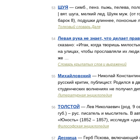
ШУЯ
— симб., пенз. пыжь, пелева, пол
53
| вят. шуга, мелкий лед. Шуяк муж. (от
барок 8), подушки длиннее, поносные 
Толковый словарь Даля
Левая рука не знает, что делает пра
54
сказано: «Итак, когда творишь милосты
на улицах, чтобы прославляли их люди.
же …
Словарь крылатых слов и выражений
Михайловский
— Николай Константино
55
русский критик, публицист. Родился в д
студенческих волнениях не получил ди
Литературная энциклопедия
ТОЛСТОЙ
— Лев Николаевич (род. 9 се
56
губ.) – рус. писатель и мыслитель. В 
«Юность» (1852 – 1857), исследуя «ди
Философская энциклопедия
Десница
— Герб Пскова, включающий в
57